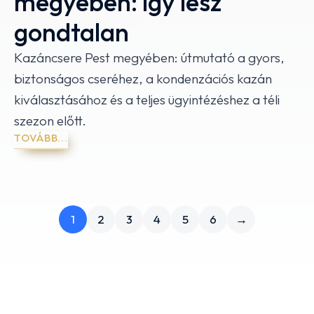
megyében: így lesz
gondtalan
Kazáncsere Pest megyében: útmutató a gyors,
biztonságos cseréhez, a kondenzációs kazán
kiválasztásához és a teljes ügyintézéshez a téli
szezon előtt.
TOVÁBB...
1
2
3
4
5
6
→