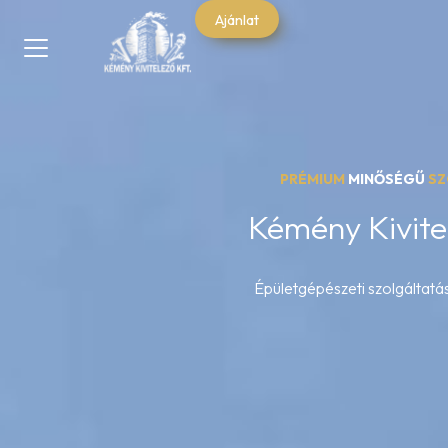
Ajánlat
PRÉMIUM
MINŐSÉGŰ
SZ
Kémény Kivitel
Épületgépészeti szolgáltatá