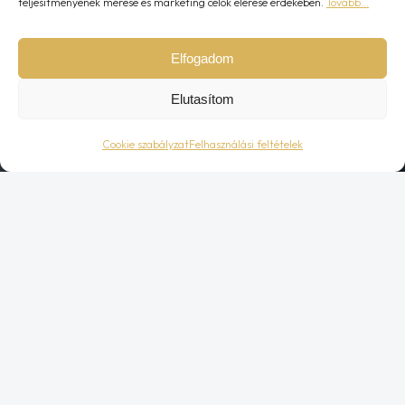
teljesítményének mérése és marketing célok elérése érdekében.
Tovább…
Elfogadom
Elutasítom
Cookie szabályzat
Felhasználási feltételek
KAZÁNCSERE 1 NAP ALATT!
Gondolkozik a régi
kazánja cseréjén?