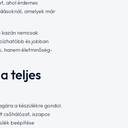
et, ahol érdemes
oldásoknál, amelyek már
ós kazán nemcsak
bízhatóbb és jobban
és, hanem életminőség-
 teljes
agára a készülékre gondol.
t csőhálózat, iszapos
zülék beépítése