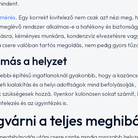
indent.
lmérés
. Egy korrekt kivitelező nem csak azt nézi meg, 
a meglévő rendszer alkalmas-e a hatékony és biztons
ásra, kéményes munkára, kondenzvíz elvezetésre vag
z a csere valóban tartós megoldás, nem pedig gyors tűzo
 más a helyzet
gebbi építésű ingatlanoknál gyakoribb, hogy a kazáncs
i kialakítás és a helyi adottságok mind befolyásolják, 
k szükségesek hozzá. Ilyenkor különösen sokat számít,
itelezés és az ügyintézés is.
várni a teljes meghib
eghibásodás utáni csere szinte mindig rosszabb helyzet