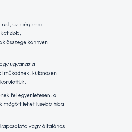
vítást, az még nem
okat dob,
sok összege könnyen
hogy ugyanaz a
al működnek, különösen
körülöttük.
nek fel egyenletesen, a
ek mögött lehet kisebb hiba
kapcsolata vagy általános