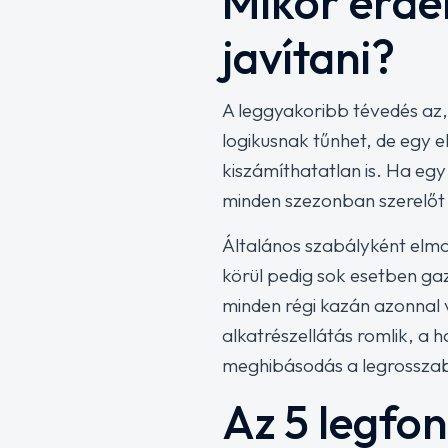
Mikor érde
javítani?
A leggyakoribb tévedés az,
logikusnak tűnhet, de egy
kiszámíthatatlan is. Ha egy
minden szezonban szerelőt 
Általános szabályként elmo
körül pedig sok esetben ga
minden régi kazán azonnal 
alkatrészellátás romlik, a 
meghibásodás a legrosszab
Az 5 legfon