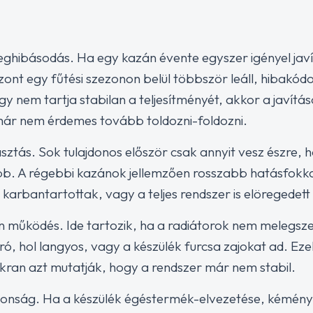
 meghibásodás. Ha egy kazán évente egyszer igényel ja
iszont egy fűtési szezonon belül többször leáll, hibakód
nem tartja stabilan a teljesítményét, akkor a javítá
l már nem érdemes tovább toldozni-foldozni.
ztás. Sok tulajdonos először csak annyit vesz észre, 
b. A régebbi kazánok jellemzően rosszabb hatásfokk
arbantartottak, vagy a teljes rendszer is elöregedett 
an működés. Ide tartozik, ha a radiátorok nem melegsze
rró, hol langyos, vagy a készülék furcsa zajokat ad. Ez
akran azt mutatják, hogy a rendszer már nem stabil.
tonság. Ha a készülék égéstermék-elvezetése, kémény