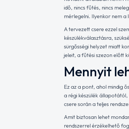
idő, nincs fűtés, nincs mel
mérlegelni. Ilyenkor nem a
A tervezett csere ezzel sze
készülékválasztásra, szüks
sürgősségi helyzet miatt k
jeleit, a fűtési szezon előtt
Mennyit leh
Ez az a pont, ahol mindig ő
a régi készülék állapotától,
csere során a teljes rends
Amit biztosan lehet mondani
rendszerrel érzékelhető fo