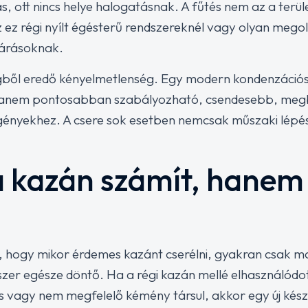
, ott nincs helye halogatásnak. A fűtés nem az a terül
z ez régi nyílt égésterű rendszereknél vagy olyan meg
várásoknak.
égből eredő kényelmetlenség. Egy modern kondenzáci
hanem pontosabban szabályozható, csendesebb, meg
i igényekhez. A csere sok esetben nemcsak műszaki lép
 kazán számít, hanem a
i, hogy mikor érdemes kazánt cserélni, gyakran csak m
szer egésze döntő. Ha a régi kazán mellé elhasználódot
s vagy nem megfelelő kémény társul, akkor egy új kés