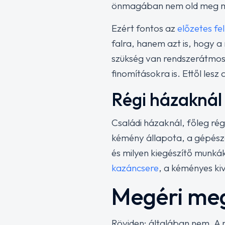
önmagában nem old meg m
Ezért fontos az
előzetes fe
falra, hanem azt is, hogy 
szükség van rendszerátmos
finomításokra is. Ettől les
Régi házaknál
Családi házaknál, főleg ré
kémény állapota, a gépészet
és milyen kiegészítő munká
kazáncsere
, a kéményes kiv
Megéri meg
Röviden: általában nem. A m