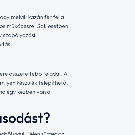
hogy melyik kazán fér fel a
ágos működésre. Sok esetben
y szabályozási
ltás.
ere összetettebb feladat. A
milyen készülék telepíthető,
 ha egy kézben van a
ásodást?
ből indul. Télen sürget az