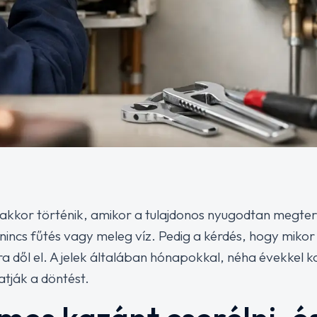
akkor történik, amikor a tulajdonos nyugodtan megte
incs fűtés vagy meleg víz. Pedig a kérdés, hogy mikor
kra dől el. A jelek általában hónapokkal, néha évekkel
atják a döntést.