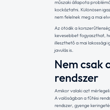
műszaki állapota problémás
kockáztatni. Különösen iga
nem felelnek meg a mai el
Az ötödik a korszerűtlens
kevesebbet fogyaszthat, 
illeszthető a mai lakosság
javulás is.
Nem csak a
rendszer
Amikor valaki azt mérlegel
A valóságban a fűtési rend
rendszer, gyenge keringeté