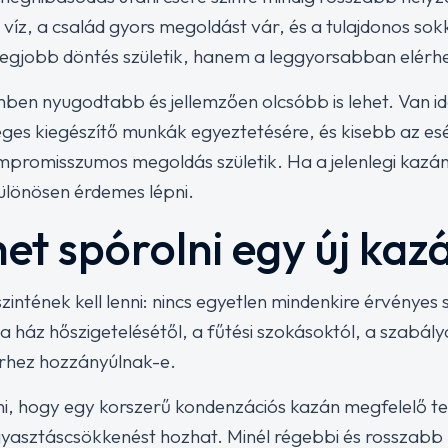
eg víz, a család gyors megoldást vár, és a tulajdonos so
 legjobb döntés születik, hanem a leggyorsabban elérh
mben nyugodtabb és jellemzően olcsóbb is lehet. Van i
éges kiegészítő munkák egyeztetésére, és kisebb az es
ompromisszumos megoldás születik. Ha a jelenlegi kaz
 különösen érdemes lépni.
et spórolni egy új kaz
szintének kell lenni: nincs egyetlen mindenkire érvénye
 a ház hőszigetelésétől, a fűtési szokásoktól, a szabályo
zerhez hozzányúlnak-e.
, hogy egy korszerű kondenzációs kazán megfelelő telep
gyasztáscsökkenést hozhat. Minél régebbi és rosszabb h