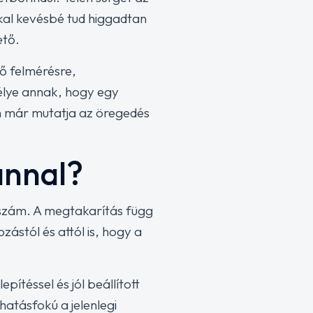
kkal kevésbé tud higgadtan
ető.
dő felmérésre,
élye annak, hogy egy
án már mutatja az öregedés
ánnal?
s szám. A megtakarítás függ
zástól és attól is, hogy a
ítéssel és jól beállított
atásfokú a jelenlegi