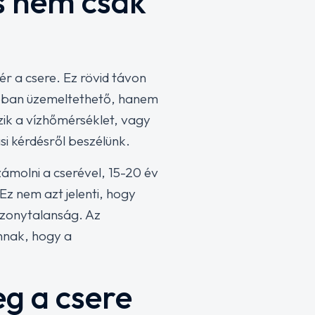
s nem csak
r a csere. Ez rövid távon
ábban üzemeltethető, hanem
ozik a vízhőmérséklet, vagy
i kérdésről beszélünk.
ámolni a cserével, 15-20 év
z nem azt jelenti, hogy
izonytalanság. Az
annak, hogy a
eg a csere