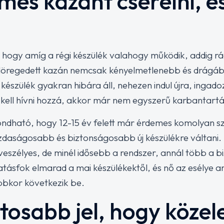
mes kazánt cserélni, é
 hogy amíg a régi készülék valahogy működik, addig ráé
 elöregedett kazán nemcsak kényelmetlenebb és drág
 készülék gyakran hibára áll, nehezen indul újra, ingad
kell hívni hozzá, akkor már nem egyszerű karbantartás
ndható, hogy 12-15 év felett már érdemes komolyan sz
zdaságosabb és biztonságosabb új készülékre váltani. E
veszélyes, de minél idősebb a rendszer, annál több a b
hatásfok elmarad a mai készülékektől, és nő az esélye 
bkor következik be.
tosabb jel, hogy közel