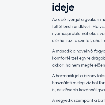
ideje
Az első ilyen jel a gyakori
feltétlenül rendkívüli. Ha v
nyomásproblémát okoz vagy 
elérheti azt a szintet, aho
A második a növekvő fogyas
komfortérzet egyre drágáb
akkor, ha nem megfelelően k
A harmadik jel a bizonytal
használati meleg víz hol fo
is, de idősebb kazánnál gy
A negyedik szempont a biz