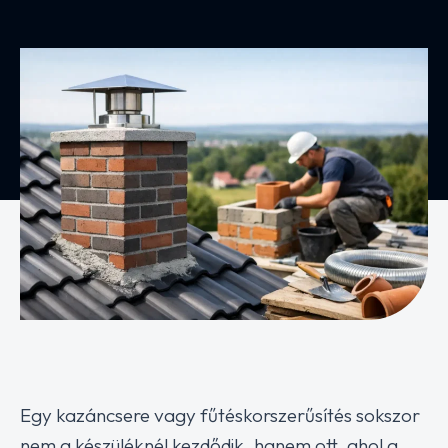
Egy kazáncsere vagy fűtéskorszerűsítés sokszor
nem a készüléknél kezdődik, hanem ott, ahol a