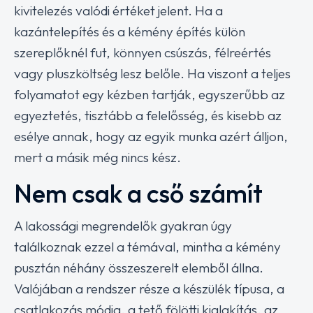
kivitelezés valódi értéket jelent. Ha a
kazántelepítés és a kémény építés külön
szereplőknél fut, könnyen csúszás, félreértés
vagy pluszköltség lesz belőle. Ha viszont a teljes
folyamatot egy kézben tartják, egyszerűbb az
egyeztetés, tisztább a felelősség, és kisebb az
esélye annak, hogy az egyik munka azért álljon,
mert a másik még nincs kész.
Nem csak a cső számít
A lakossági megrendelők gyakran úgy
találkoznak ezzel a témával, mintha a kémény
pusztán néhány összeszerelt elemből állna.
Valójában a rendszer része a készülék típusa, a
csatlakozás módja, a tető fölötti kialakítás, az