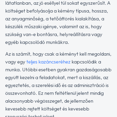
látatlanban, az jó eséllyel túl sokat egyszerűsít. A
költséget befolyásolja a kémény típusa, hossza,
az anyagminőség, a tetőáttörés kialakítása, a
készülék műszaki igénye, valamint az is, hogy
szükség van-e bontásra, helyreállításra vagy
egyéb kapcsolódó munkákra.
Az is számít, hogy csak a kéményt kell megoldani,
vagy egy
teljes kazáncseréhez
kapcsolódik a
munka. Utóbbi esetben gyakran gazdaságosabb
együtt kezelni a feladatokat, mert a kiszállás, az
egyeztetés, a szerelési idő és az adminisztráció is
összevonható. Ez nem feltétlenül jelent mindig
alacsonyabb végösszeget, de jellemzően
kevesebb rejtett költséget és kevesebb
szervezési terhet jelent.