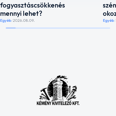
fogyasztáscsökkenés
szén
mennyi lehet?
oko
Egyéb
/
2026.08.09.
Egyéb
/