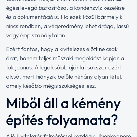
égési levegő biztosítása, a kondenzvíz kezelése
és a dokumentáció is. Ha ezek közül bármelyik
nincs rendben, a végeredmény lehet drága, lassú
vagy épp szabálytalan.
Ezért fontos, hogy a kivitelezés előtt ne csak
árat, hanem teljes műszaki megoldást kapjon a
tulajdonos. A legolcsóbb ajánlat sokszor azért
olcsó, mert hiányzik belőle néhány olyan tétel,
amely később mégis szükséges lesz.
Miből áll a kémény
építés folyamata?
A jó kivitelezés felméréssel kezdődik. Ilyenkor nem