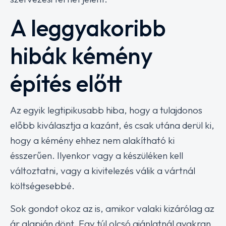
A leggyakoribb
hibák kémény
építés előtt
Az egyik legtipikusabb hiba, hogy a tulajdonos
előbb kiválasztja a kazánt, és csak utána derül ki,
hogy a kémény ehhez nem alakítható ki
ésszerűen. Ilyenkor vagy a készüléken kell
változtatni, vagy a kivitelezés válik a vártnál
költségesebbé.
Sok gondot okoz az is, amikor valaki kizárólag az
ár alapján dönt. Egy túl olcsó ajánlatnál gyakran