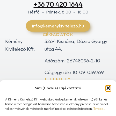
+36 70 420 1644
Hétfő – Péntek: 8:00 – 18:00
info@kemenykivitelezo.hu
CÉGADATOK
Kémény
3264 Kisnána, Dózsa György
Kivitelező Kft.
utca 44.
Adószám: 26748096-2-10
Cégjegyzék: 10-09-039769
TELEPHELY:
1044 Budapest, Gyertyaláng utca 4.
Süti (Cookie) Tájékoztató
KAPCSOLAT
info@kemenykivitelezo.hu
A Kémény Kivitelező Kft. weboldala (info@kemenykivitelezo.hu) sütiket és
hasonló technológiákat használ a felhasználói élmény javítása, a weboldal
kemenykivitelezo@gmail.com
teljesítményének mérése és marketing célok elérése érdekében.
Tovább…