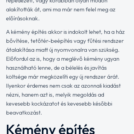
repedezett, vagy korábban olyan módon
alakították át, ami ma már nem felel meg az
előírásoknak.
A kémény építés akkor is indokolt lehet, ha a ház
bővítése, tetőtér-beépítés vagy fűtési rendszer
átalakítása miatt új nyomvonalra van szükség.
Előfordul az is, hogy a meglévő kémény ugyan
használható lenne, de a bélelés és javítás
költsége már megközelíti egy új rendszer árát.
Ilyenkor érdemes nem csak az azonnali kiadást
nézni, hanem azt is, melyik megoldás ad
kevesebb kockázatot és kevesebb későbbi
beavatkozást.
Kémény építés