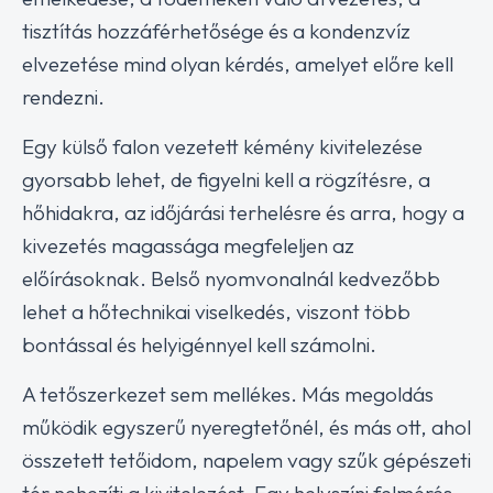
tisztítás hozzáférhetősége és a kondenzvíz
elvezetése mind olyan kérdés, amelyet előre kell
rendezni.
Egy külső falon vezetett kémény kivitelezése
gyorsabb lehet, de figyelni kell a rögzítésre, a
hőhidakra, az időjárási terhelésre és arra, hogy a
kivezetés magassága megfeleljen az
előírásoknak. Belső nyomvonalnál kedvezőbb
lehet a hőtechnikai viselkedés, viszont több
bontással és helyigénnyel kell számolni.
A tetőszerkezet sem mellékes. Más megoldás
működik egyszerű nyeregtetőnél, és más ott, ahol
összetett tetőidom, napelem vagy szűk gépészeti
tér nehezíti a kivitelezést. Egy helyszíni felmérés