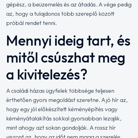
gépész, a beüzemelés és az átadás. A vége pedig
az, hogy a tulajdonos több szereplő között
próbál rendet tenni.
Mennyi ideig tart, és
mitől csúszhat meg
a kivitelezés?
A családi házas ügyfelek többsége teljesen
érthetően gyors megoldást szeretne. A jó hír az,
hogy egy jól előkészített kéményépítés vagy
kéményátalakítás sokkal gyorsabban lezajlik,
mint ahogy azt sokan gondolják. A rossz hír
viszont az, hogy az időt nem maga a szerelés,