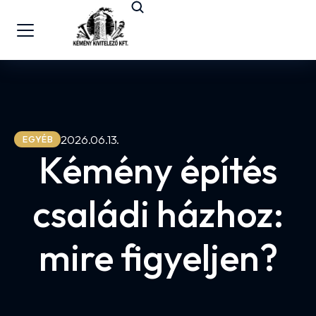
2026.06.13.
EGYÉB
Kémény építés
családi házhoz:
mire figyeljen?