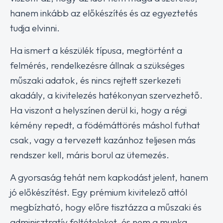
hanem inkább az előkészítés és az egyeztetés
tudja elvinni.
Ha ismert a készülék típusa, megtörtént a
felmérés, rendelkezésre állnak a szükséges
műszaki adatok, és nincs rejtett szerkezeti
akadály, a kivitelezés hatékonyan szervezhető.
Ha viszont a helyszínen derül ki, hogy a régi
kémény repedt, a födémáttörés máshol futhat
csak, vagy a tervezett kazánhoz teljesen más
rendszer kell, máris borul az ütemezés.
A gyorsaság tehát nem kapkodást jelent, hanem
jó előkészítést. Egy prémium kivitelező attól
megbízható, hogy előre tisztázza a műszaki és
adminisztratív feltételeket, és nem a munka