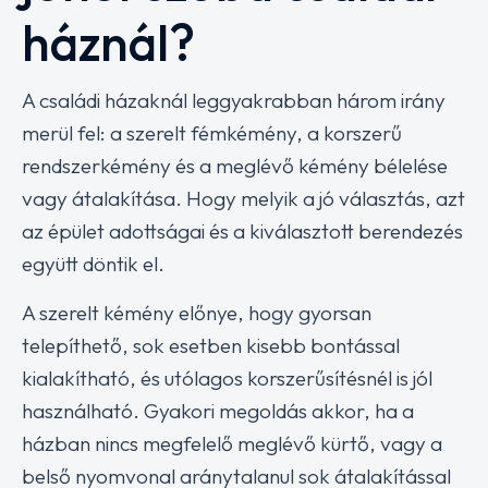
háznál?
A családi házaknál leggyakrabban három irány
merül fel: a szerelt fémkémény, a korszerű
rendszerkémény és a meglévő kémény bélelése
vagy átalakítása. Hogy melyik a jó választás, azt
az épület adottságai és a kiválasztott berendezés
együtt döntik el.
A szerelt kémény előnye, hogy gyorsan
telepíthető, sok esetben kisebb bontással
kialakítható, és utólagos korszerűsítésnél is jól
használható. Gyakori megoldás akkor, ha a
házban nincs megfelelő meglévő kürtő, vagy a
belső nyomvonal aránytalanul sok átalakítással