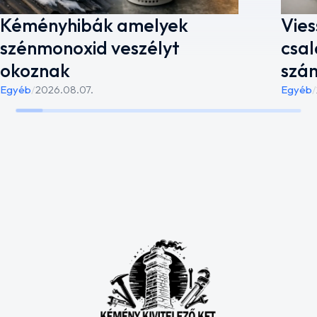
Kéményhibák amelyek
Vies
szénmonoxid veszélyt
csal
okoznak
szá
Egyéb
/
2026.08.07.
Egyéb
/