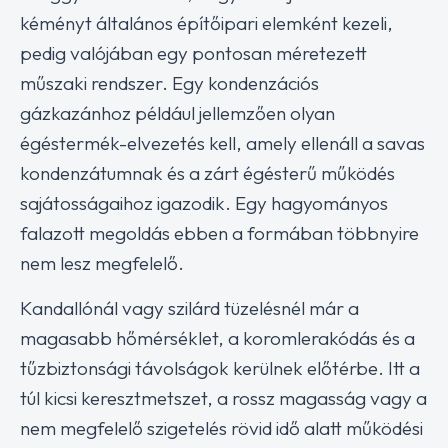
kéményt általános építőipari elemként kezeli,
pedig valójában egy pontosan méretezett
műszaki rendszer. Egy kondenzációs
gázkazánhoz például jellemzően olyan
égéstermék-elvezetés kell, amely ellenáll a savas
kondenzátumnak és a zárt égésterű működés
sajátosságaihoz igazodik. Egy hagyományos
falazott megoldás ebben a formában többnyire
nem lesz megfelelő.
Kandallónál vagy szilárd tüzelésnél már a
magasabb hőmérséklet, a koromlerakódás és a
tűzbiztonsági távolságok kerülnek előtérbe. Itt a
túl kicsi keresztmetszet, a rossz magasság vagy a
nem megfelelő szigetelés rövid idő alatt működési