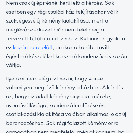
Nem csak új építésnél kerül elő a kérdés. Sok
esetben egy régi családi ház felújításakor válik
szükségessé új kémény kialakítása, mert a
meglévő szerkezet már nem felel meg a
tervezett fűtőberendezéshez. Különösen gyakori
ez
kazáncsere előtt
, amikor a korábbi nyílt
égésterű készüléket korszerű kondenzációs kazán
váltja.
Ilyenkor nem elég azt nézni, hogy van-e
valamilyen meglévő kémény a házban. A kérdés
az, hogy az adott kémény anyaga, mérete,
nyomásállósága, kondenzátumtűrése és
csatlakozási kialakítása valóban alkalmas-e az új
berendezéshez. Sok régi falazott kémény erre
önmagában nem megfelelő, még akkor sem, ha