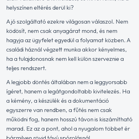
helyszínen eltérés derül ki?
A jó szolgáltató ezekre világosan válaszol. Nem
ködösít, nem csak anyagárat mond, és nem
hagyja az ügyfelet egyedül a folyamat közben. A
családi háznál végzett munka akkor kényelmes,
ha a tulajdonosnak nem kell külön szerveznie a
teljes rendszert.
A legjobb döntés általában nem a leggyorsabb
ígéret, hanem a legátgondoltabb kivitelezés. Ha
a kémény, a készülék és a dokumentáció
egyszerre van rendben, a fűtés nem csak
működni fog, hanem hosszú távon is kiszámítható
marad. Ez az a pont, ahol a nyugalom többet ér
bármilyen rövid távú spórolásnál.