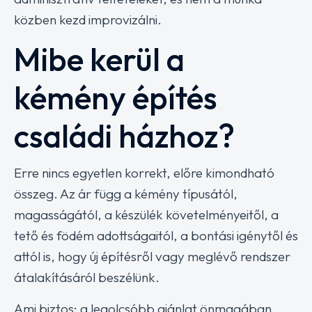
közben kezd improvizálni.
Mibe kerül a
kémény építés
családi házhoz?
Erre nincs egyetlen korrekt, előre kimondható
összeg. Az ár függ a kémény típusától,
magasságától, a készülék követelményeitől, a
tető és födém adottságaitól, a bontási igénytől és
attól is, hogy új építésről vagy meglévő rendszer
átalakításáról beszélünk.
Ami biztos: a legolcsóbb ajánlat önmagában