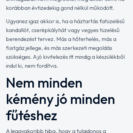
korábban évtizedekig gond nélkül működött.
Ugyanez igaz akkor is, ha a háztartás fatüzelésű
kandallót, cserépkályhát vagy vegyes tüzelésű
berendezést tervez. Más a hőterhelés, más a
füstgáz jellege, és más szerkezeti megoldás
szükséges. A jó kivitelezés itt mindig a készülékből
indul ki, nem fordítva.
Nem minden
kémény jó minden
fűtéshez
A leggyakoribb hiba, hogy a tulajdonos a