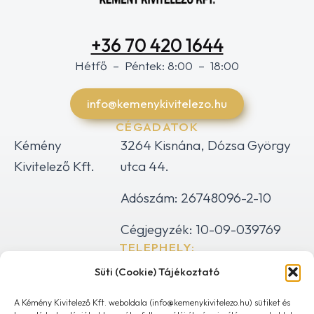
+36 70 420 1644
Hétfő – Péntek: 8:00 – 18:00
info@kemenykivitelezo.hu
CÉGADATOK
Kémény
3264 Kisnána, Dózsa György
Kivitelező Kft.
utca 44.
Adószám: 26748096-2-10
Cégjegyzék: 10-09-039769
TELEPHELY:
1044 Budapest, Gyertyaláng utca 4.
Süti (Cookie) Tájékoztató
KAPCSOLAT
info@kemenykivitelezo.hu
A Kémény Kivitelező Kft. weboldala (info@kemenykivitelezo.hu) sütiket és