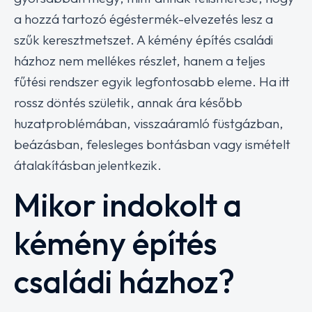
a hozzá tartozó égéstermék-elvezetés lesz a
szűk keresztmetszet. A kémény építés családi
házhoz nem mellékes részlet, hanem a teljes
fűtési rendszer egyik legfontosabb eleme. Ha itt
rossz döntés születik, annak ára később
huzatproblémában, visszaáramló füstgázban,
beázásban, felesleges bontásban vagy ismételt
átalakításban jelentkezik.
Mikor indokolt a
kémény építés
családi házhoz?