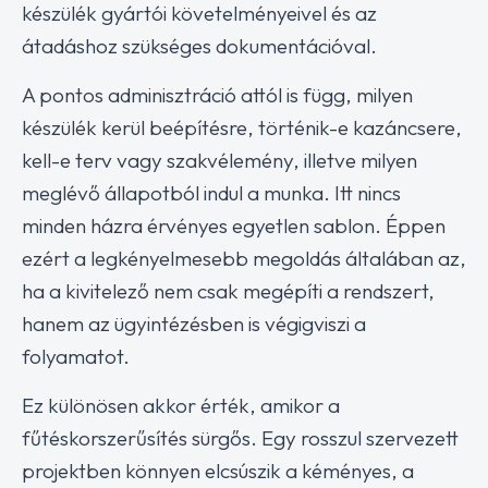
készülék gyártói követelményeivel és az
átadáshoz szükséges dokumentációval.
A pontos adminisztráció attól is függ, milyen
készülék kerül beépítésre, történik-e kazáncsere,
kell-e terv vagy szakvélemény, illetve milyen
meglévő állapotból indul a munka. Itt nincs
minden házra érvényes egyetlen sablon. Éppen
ezért a legkényelmesebb megoldás általában az,
ha a kivitelező nem csak megépíti a rendszert,
hanem az ügyintézésben is végigviszi a
folyamatot.
Ez különösen akkor érték, amikor a
fűtéskorszerűsítés sürgős. Egy rosszul szervezett
projektben könnyen elcsúszik a kéményes, a