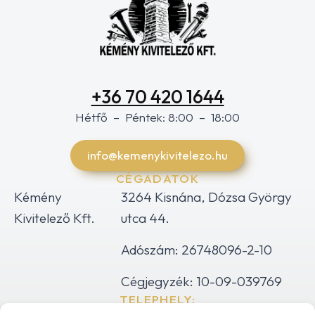
+36 70 420 1644
Hétfő – Péntek: 8:00 – 18:00
info@kemenykivitelezo.hu
CÉGADATOK
Kémény
3264 Kisnána, Dózsa György
Kivitelező Kft.
utca 44.
Adószám: 26748096-2-10
Cégjegyzék: 10-09-039769
TELEPHELY: