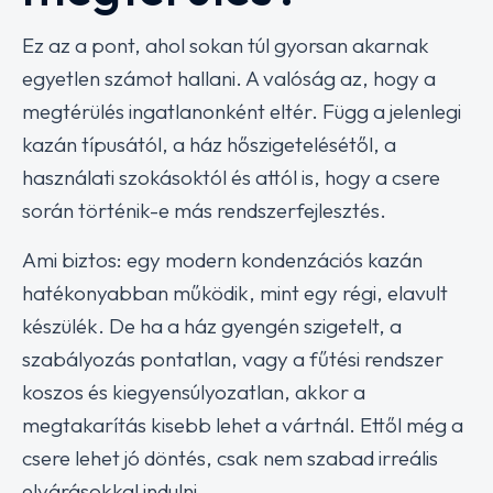
Ez az a pont, ahol sokan túl gyorsan akarnak
egyetlen számot hallani. A valóság az, hogy a
megtérülés ingatlanonként eltér. Függ a jelenlegi
kazán típusától, a ház hőszigetelésétől, a
használati szokásoktól és attól is, hogy a csere
során történik-e más rendszerfejlesztés.
Ami biztos: egy modern kondenzációs kazán
hatékonyabban működik, mint egy régi, elavult
készülék. De ha a ház gyengén szigetelt, a
szabályozás pontatlan, vagy a fűtési rendszer
koszos és kiegyensúlyozatlan, akkor a
megtakarítás kisebb lehet a vártnál. Ettől még a
csere lehet jó döntés, csak nem szabad irreális
elvárásokkal indulni.