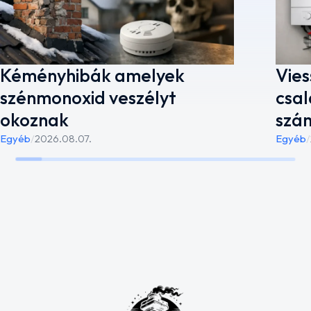
Kéményhibák amelyek
Vies
szénmonoxid veszélyt
csal
okoznak
szá
Egyéb
/
2026.08.07.
Egyéb
/