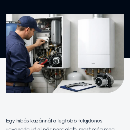
Egy hibás kazánnál a legtöbb tulajdonos
ugyanoda jut el pár perc alatt: most még meg