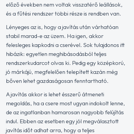
előző években nem voltak visszatérő leállások,
és a fűtési rendszer többi része is rendben van.
Lényeges az is, hogy a javítás után várhatóan
stabil marad-e az üzem. Ha igen, akkor
felesleges kapkodni a cserével. Sok tulajdonos itt
hibázik: egyetlen meghibásodásból teljes
rendszerkudarcot olvas ki. Pedig egy középkorú,
jó márkájú, megfelelően telepített kazán még
bőven lehet gazdaságosan fenntartható.
A javítás akkor is lehet ésszerű átmeneti
megoldás, ha a csere most ugyan indokolt lenne,
de az ingatlanban hamarosan nagyobb felújítás
indul. Ebben az esetben egy jól megválasztott
javítás időt adhat arra, hogy a teljes