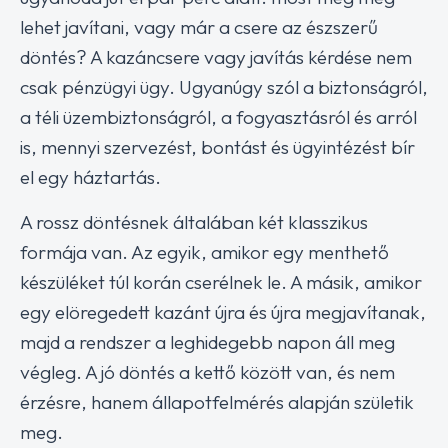
lehet javítani, vagy már a csere az észszerű
döntés? A kazáncsere vagy javítás kérdése nem
csak pénzügyi ügy. Ugyanúgy szól a biztonságról,
a téli üzembiztonságról, a fogyasztásról és arról
is, mennyi szervezést, bontást és ügyintézést bír
el egy háztartás.
A rossz döntésnek általában két klasszikus
formája van. Az egyik, amikor egy menthető
készüléket túl korán cserélnek le. A másik, amikor
egy elöregedett kazánt újra és újra megjavítanak,
majd a rendszer a leghidegebb napon áll meg
végleg. A jó döntés a kettő között van, és nem
érzésre, hanem állapotfelmérés alapján születik
meg.