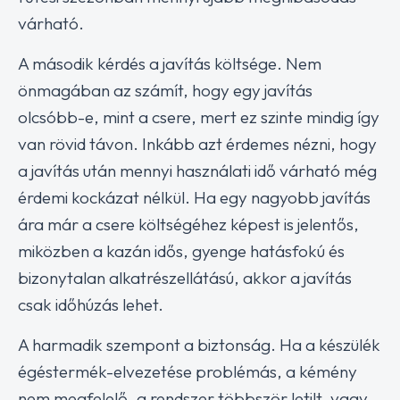
várható.
A második kérdés a javítás költsége. Nem
önmagában az számít, hogy egy javítás
olcsóbb-e, mint a csere, mert ez szinte mindig így
van rövid távon. Inkább azt érdemes nézni, hogy
a javítás után mennyi használati idő várható még
érdemi kockázat nélkül. Ha egy nagyobb javítás
ára már a csere költségéhez képest is jelentős,
miközben a kazán idős, gyenge hatásfokú és
bizonytalan alkatrészellátású, akkor a javítás
csak időhúzás lehet.
A harmadik szempont a biztonság. Ha a készülék
égéstermék-elvezetése problémás, a kémény
nem megfelelő, a rendszer többször letilt, vagy