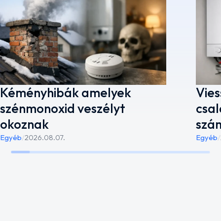
Kéményhibák amelyek
Vies
szénmonoxid veszélyt
csal
okoznak
szá
Egyéb
/
2026.08.07.
Egyéb
/