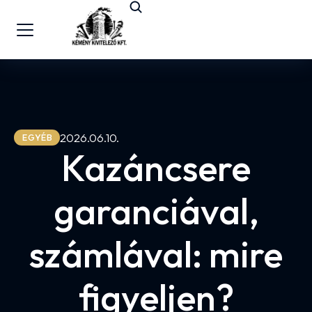
2026.06.10.
EGYÉB
Kazáncsere
garanciával,
számlával: mire
figyeljen?