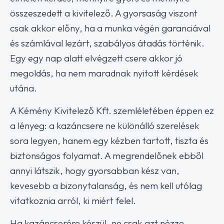
összeszedett a kivitelező. A gyorsaság viszont
csak akkor előny, ha a munka végén garanciával
és számlával lezárt, szabályos átadás történik.
Egy egy nap alatt elvégzett csere akkor jó
megoldás, ha nem maradnak nyitott kérdések
utána.
A Kémény Kivitelező Kft. szemléletében éppen ez
a lényeg: a kazáncsere ne különálló szerelések
sora legyen, hanem egy kézben tartott, tiszta és
biztonságos folyamat. A megrendelőnek ebből
annyi látszik, hogy gyorsabban kész van,
kevesebb a bizonytalanság, és nem kell utólag
vitatkoznia arról, ki miért felel.
Ha kazáncserére készül, ne csak azt nézze,