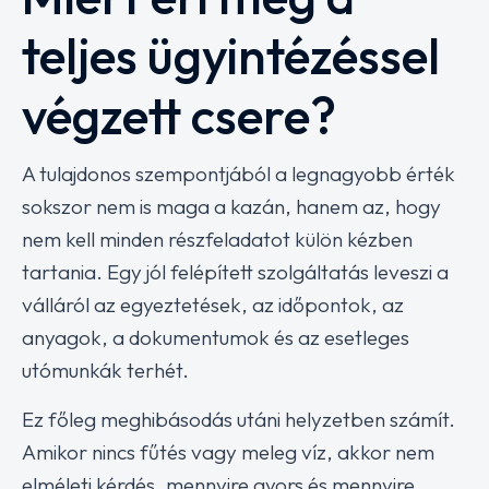
teljes ügyintézéssel
végzett csere?
A tulajdonos szempontjából a legnagyobb érték
sokszor nem is maga a kazán, hanem az, hogy
nem kell minden részfeladatot külön kézben
tartania. Egy jól felépített szolgáltatás leveszi a
válláról az egyeztetések, az időpontok, az
anyagok, a dokumentumok és az esetleges
utómunkák terhét.
Ez főleg meghibásodás utáni helyzetben számít.
Amikor nincs fűtés vagy meleg víz, akkor nem
elméleti kérdés, mennyire gyors és mennyire