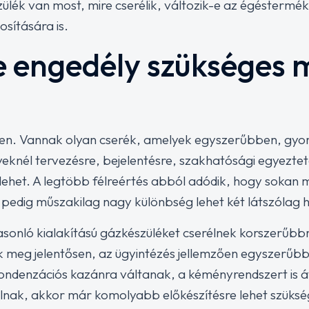
zülék van most, mire cserélik, változik-e az égéstermé
sítására is.
 engedély szükséges 
en. Vannak olyan cserék, amelyek egyszerűbben, gyo
yeknél tervezésre, bejelentésre, szakhatósági egyezt
lehet. A legtöbb félreértés abból adódik, hogy sokan 
edig műszakilag nagy különbség lehet két látszólag h
sonló kialakítású gázkészüléket cserélnek korszerűbbr
meg jelentősen, az ügyintézés jellemzően egyszerűbb.
ondenzációs kazánra váltanak, a kéményrendszert is át 
ulnak, akkor már komolyabb előkészítésre lehet szüksé