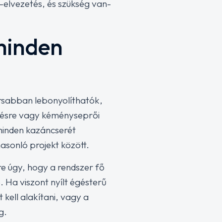
k-elvezetés, és szükség van-
minden
rsabban lebonyolíthatók,
etésre vagy kéményseprői
minden kazáncserét
asonló projekt között.
e úgy, hogy a rendszer fő
 Ha viszont nyílt égésterű
kell alakítani, vagy a
g.