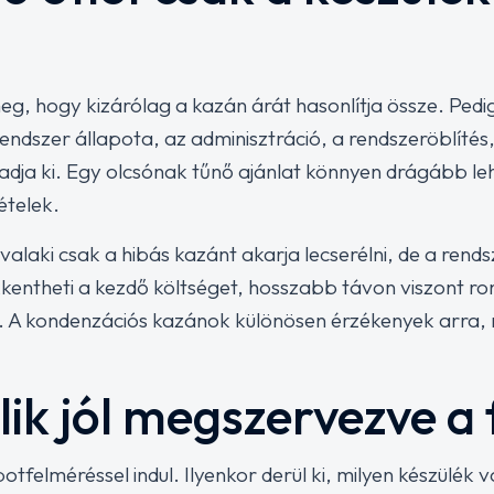
eg, hogy kizárólag a kazán árát hasonlítja össze. Pedig
dszer állapota, az adminisztráció, a rendszeröblítés,
adja ki. Egy olcsónak tűnő ajánlat könnyen drágább l
ételek.
valaki csak a hibás kazánt akarja lecserélni, de a ren
kentheti a kezdő költséget, hosszabb távon viszont ront
. A kondenzációs kazánok különösen érzékenyek arra, 
lik jól megszervezve a
otfelméréssel indul. Ilyenkor derül ki, milyen készülék v