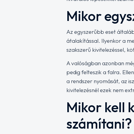
Mikor egys
Az egyszerűbb eset általáb
átalakítással. Ilyenkor a 
szakszerű kivitelezéssel, kö
A valóságban azonban még e
pedig felteszik a falra. El
a rendszer nyomását, az is
kivitelezésnél ezek nem ext
Mikor kell
számítani?