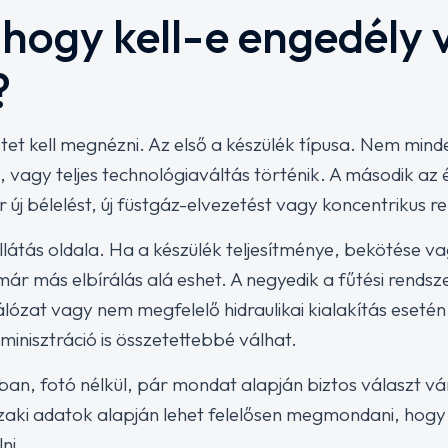
 hogy kell-e engedély 
?
tet kell megnézni. Az első a készülék típusa. Nem mi
, vagy teljes technológiaváltás történik. A második a
új bélelést, új füstgáz-elvezetést vagy koncentrikus re
látás oldala. Ha a készülék teljesítménye, bekötése v
ár más elbírálás alá eshet. A negyedik a fűtési rendsz
álózat vagy nem megfelelő hidraulikai kialakítás ese
minisztráció is összetettebbé válhat.
an, fotó nélkül, pár mondat alapján biztos választ vá
ki adatok alapján lehet felelősen megmondani, hogy mi 
ni.