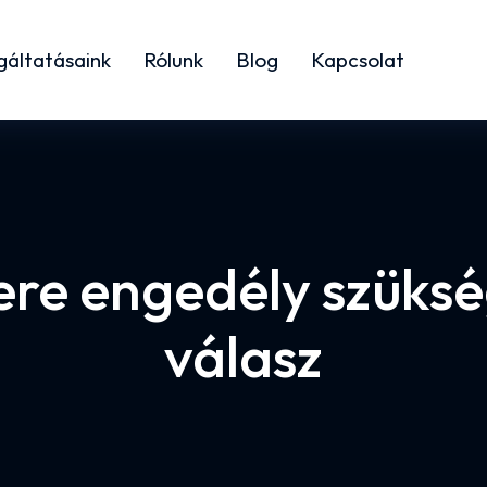
gáltatásaink
Rólunk
Blog
Kapcsolat
re engedély szüksé
válasz