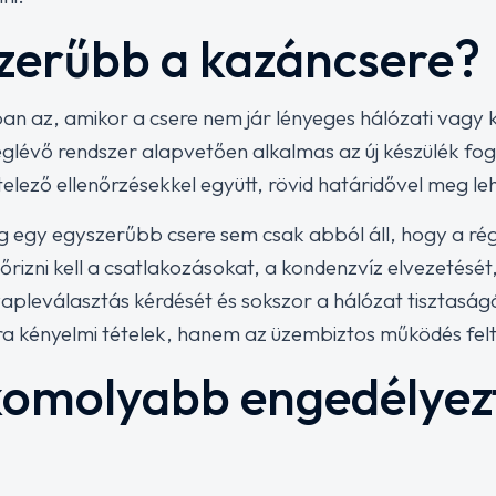
zerűbb a kazáncsere?
an az, amikor a csere nem jár lényeges hálózati vagy
meglévő rendszer alapvetően alkalmas az új készülék f
telező ellenőrzésekkel együtt, rövid határidővel meg leh
gy egyszerűbb csere sem csak abból áll, hogy a régi 
lenőrizni kell a csatlakozásokat, a kondenzvíz elvezetés
zapleválasztás kérdését és sokszor a hálózat tisztaság
ra kényelmi tételek, hanem az üzembiztos működés felt
 komolyabb engedélyez