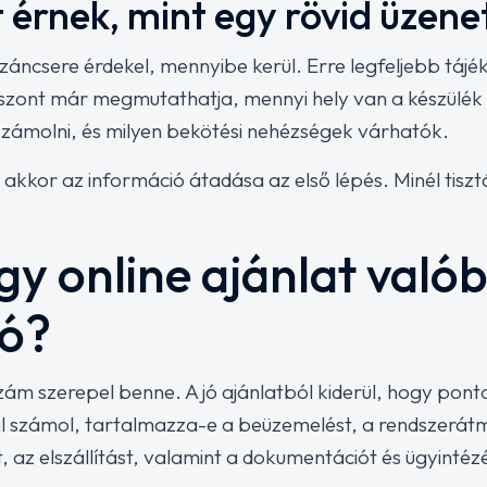
 érnek, mint egy rövid üzene
záncsere érdekel, mennyibe kerül. Erre legfeljebb táj
iszont már megmutathatja, mennyi hely van a készülék 
 számolni, és milyen bekötési nehézségek várhatók.
, akkor az információ átadása az első lépés. Minél tisztá
egy online ajánlat való
tó?
ám szerepel benne. A jó ajánlatból kiderül, hogy pont
al számol, tartalmazza-e a beüzemelést, a rendszerát
 az elszállítást, valamint a dokumentációt és ügyintézé