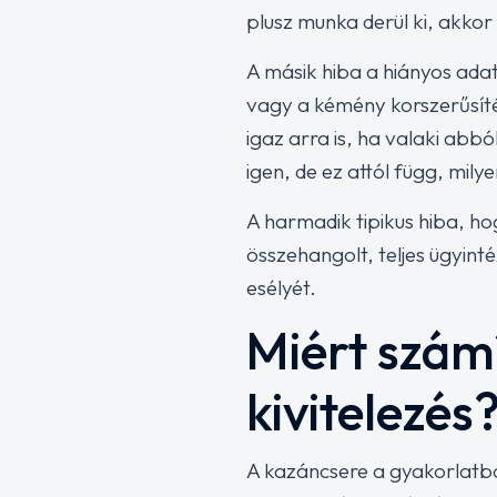
plusz munka derül ki, akkor
A másik hiba a hiányos adat
vagy a kémény korszerűsíté
igaz arra is, ha valaki abb
igen, de ez attól függ, mily
A harmadik tipikus hiba, ho
összehangolt, teljes ügyint
esélyét.
Miért számí
kivitelezés
A kazáncsere a gyakorlatban