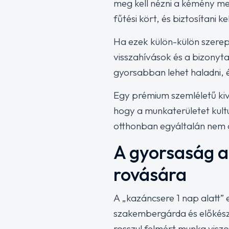
meg kell nézni a kémény meg
fűtési kört, és biztosítani
Ha ezek külön-külön szerepl
visszahívások és a bizonyta
gyorsabban lehet haladni, 
Egy prémium szemléletű kivit
hogy a munkaterületet kultu
otthonban egyáltalán nem 
A gyorsaság a
rovására
A „kazáncsere 1 nap alatt” 
szakembergárda és előkészít
rosszul felmért munka viszo