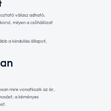
t
ékoztató válasz adható.
körül, milyen a csőhálózat
bb a kiindulási állapot,
ban
osan mire vonatkozik az ár,
mosást, a kéményes
st.