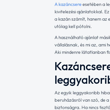
A kazáncsere
esetében a leg
kivitelezési ajánlatokkal. 
a kazán számít, hanem az 
utólag kell pótolni.
A használható ajánlat mási
vállalásnak, és mi az, ami 
Aki mindenre látatlanban f
Kazáncsere
leggyakori
Az egyik leggyakoribb hiba 
beruházásról van szó, de 
biztonságra. Ha nincs tisztá