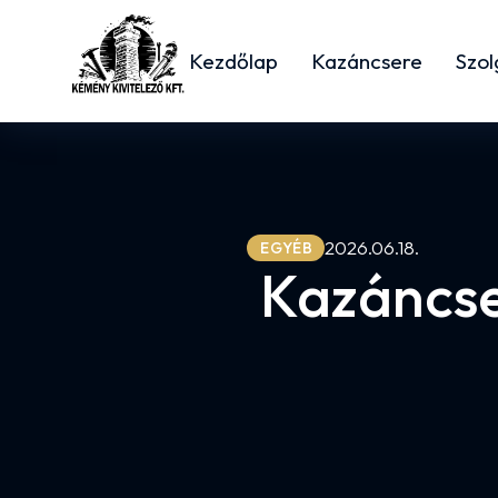
Kezdőlap
Kazáncsere
Szol
2026.06.18.
EGYÉB
Kazáncser