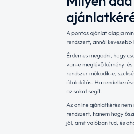
Milyen ada
ajánlatkér
A pontos ajánlat alapja mind
rendszert, annál kevesebb 
Érdemes megadni, hogy csalá
van-e meglévő kémény, és h
rendszer működik-e, szüksé
átalakítás. Ha rendelkezésr
az sokat segít.
Az online ajánlatkérés nem
rendszert, hanem hogy őszi
jól, amit valóban tud, és ah