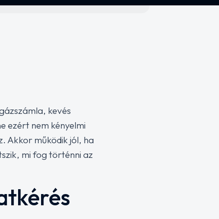
 gázszámla, kevés
ine ezért nem kényelmi
. Akkor működik jól, ha
zik, mi fog történni az
latkérés