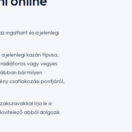
i online
 ingatlant és a jelenlegi
a jelenlegi kazán típusa,
y radiátoros vagy vegyes
orábban bármilyen
ény csatlakozási pontjáról,
akszavakkal írja le a
kivitelező abból dolgozik