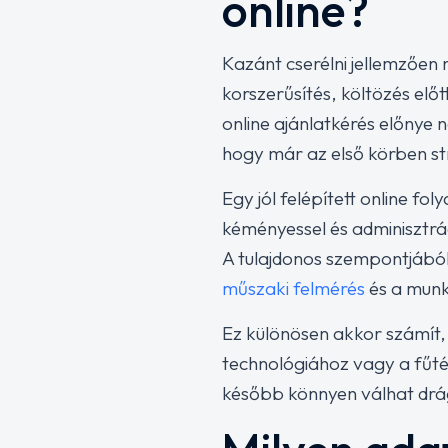
online?
Kazánt cserélni jellemzőe
korszerűsítés, költözés előt
online ajánlatkérés előnye
hogy már az első körben st
Egy jól felépített online fo
kéményessel és adminisztrá
A tulajdonos szempontjából 
műszaki felmérés
és a munk
Ez különösen akkor számít
technológiához vagy a fűtési
később könnyen válhat dr