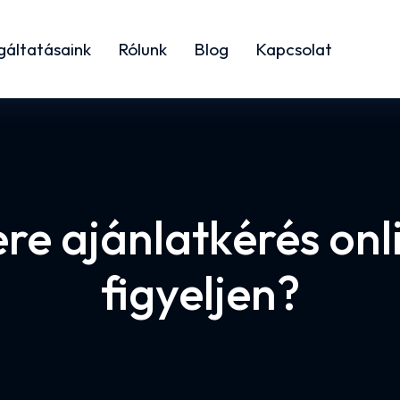
gáltatásaink
Rólunk
Blog
Kapcsolat
e ajánlatkérés onl
figyeljen?