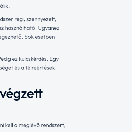
álik.
dszer régi, szennyezett,
esz használható. Ugyanez
lvégezhető. Sok esetben
Pedig ez kulcskérdés. Egy
séget és a félreértések
 végzett
ni kell a meglévő rendszert,