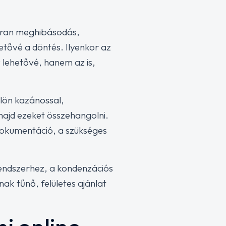
kran meghibásodás,
rgetővé a döntés. Ilyenkor az
 lehetővé, hanem az is,
külön kazánossal,
majd ezeket összehangolni.
 dokumentáció, a szükséges
endszerhez, a kondenzációs
nak tűnő, felületes ajánlat