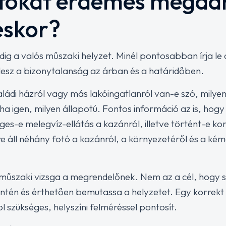
tokat érdemes megadn
éskor?
ig a valós műszaki helyzet. Minél pontosabban írja le az
lesz a bizonytalanság az árban és a határidőben.
di házról vagy más lakóingatlanról van-e szó, milyen 
a igen, milyen állapotú. Fontos információ az is, hog
ges-e melegvíz-ellátás a kazánról, illetve történt-e k
e áll néhány fotó a kazánról, a környezetéről és a kém
 műszaki vizsga a megrendelőnek. Nem az a cél, hogy sz
ntén és érthetően bemutassa a helyzetet. Egy korrekt 
ol szükséges, helyszíni felméréssel pontosít.