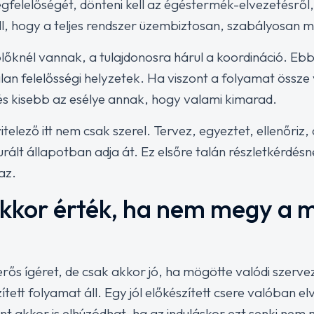
felelőségét, dönteni kell az égéstermék-elvezetésről, 
 kell, hogy a teljes rendszer üzembiztosan, szabályosan 
őknél vannak, a tulajdonosra hárul a koordináció. Ebb
lan felelősségi helyzetek. Ha viszont a folyamat össz
és kisebb az esélye annak, hogy valami kimarad.
elező itt nem csak szerel. Tervez, egyeztet, ellenőriz, 
rált állapotban adja át. Ez elsőre talán részletkérdésne
az.
kkor érték, ha nem megy a 
erős ígéret, de csak akkor jó, ha mögötte valódi szerv
ett folyamat áll. Egy jól előkészített csere valóban 
nt akkor is elhúzódhat, ha az induláskor ezt senki nem 