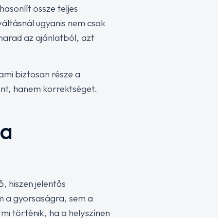
asonlít össze teljes
 váltásnál ugyanis nem csak
arad az ajánlatból, azt
ami biztosan része a
lent, hanem korrektséget.
 a
, hiszen jelentős
m a gyorsaságra, sem a
 mi történik, ha a helyszínen