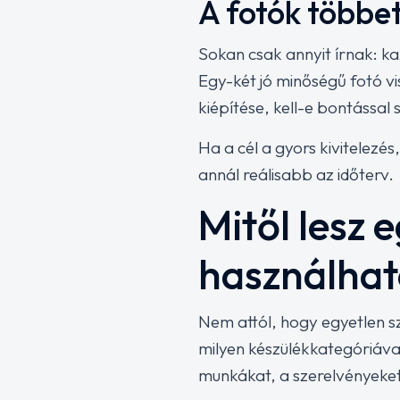
A fotók többet
Sokan csak annyit írnak: ka
Egy-két jó minőségű fotó v
kiépítése, kell-e bontással
Ha a cél a gyors kivitelezés
annál reálisabb az időterv.
Mitől lesz 
használha
Nem attól, hogy egyetlen sz
milyen készülékkategóriáv
munkákat, a szerelvényeket,