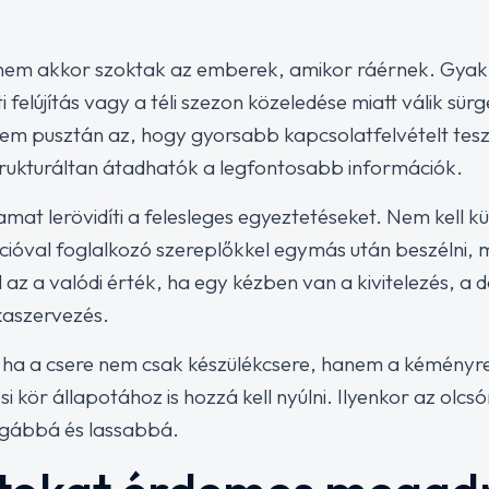
n nem akkor szoktak az emberek, amikor ráérnek. Gya
ti felújítás vagy a téli szezon közeledése miatt válik sü
 nem pusztán az, hogy gyorsabb kapcsolatfelvételt tesz
rukturáltan átadhatók a legfontosabb információk.
lyamat lerövidíti a felesleges egyeztetéseket. Nem kell 
cióval foglalkozó szereplőkkel egymás után beszélni, 
az a valódi érték, ha egy kézben van a kivitelezés, a
aszervezés.
, ha a csere nem csak készülékcsere, hanem a kéményr
 kör állapotához is hozzá kell nyúlni. Ilyenkor az olcsó
ágábbá és lassabbá.