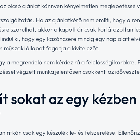
 az olcsó ajánlat könnyen kényelmetlen meglepetéssé v
szolgáltatás. Ha az ajánlatkérő nem említi, hogy a ren
sre szorulhat, akkor a kapott ár csak korlátozottan l
ól indul ki, hogy egy kazáncsere mindig egy nap alatt e
en műszaki állapot fogadja a kivitelezőt.
gy a megrendelő nem kérdez rá a felelősségi körökre. 
ézéssel végzett munka jelentősen csökkenti az időveszte
t sokat az egy kézben
?
 ritkán csak egy készülék le- és felszerelése. Ellenőriz