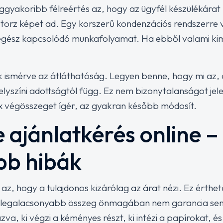
gyakoribb félreértés az, hogy az ügyfél készülékárat h
Ez torz képet ad. Egy korszerű kondenzációs rendszerre
egész kapcsolódó munkafolyamat. Ha ebből valami kim
k ismérve az átláthatóság. Legyen benne, hogy mi az, 
helyszíni adottságtól függ. Ez nem bizonytalanságot je
ix végösszeget ígér, az gyakran később módosít.
 ajánlatkérés online –
bb hibák
az, hogy a tulajdonos kizárólag az árat nézi. Ez érthető
a legalacsonyabb összeg önmagában nem garancia se
zva, ki végzi a kéményes részt, ki intézi a papírokat, és