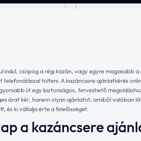
ul indul, csöpög a régi kazán, vagy egyre magasabb a
 telefonálással tölteni. A kazáncsere ajánlatkérés onl
gyorsabb út egy biztonságos, tervezhető megoldáshoz
s árat kér, hanem olyan ajánlatot, amiből valóban láts
, és ki vállalja érte a felelősséget.
alap a kazáncsere aján